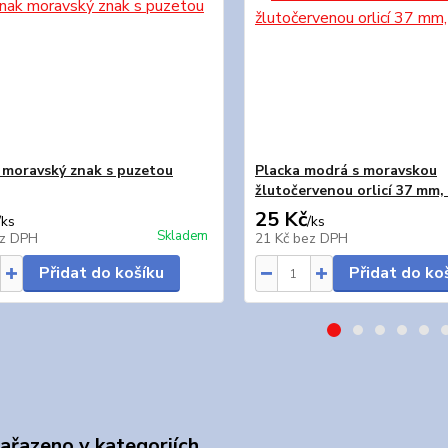
moravský znak s puzetou
Placka modrá s moravskou
žlutočervenou orlicí 37 mm,
25 Kč
/
ks
/
ks
Skladem
z DPH
21 Kč
bez DPH
Přidat do košíku
Přidat do ko
zařazeno v kategoriích