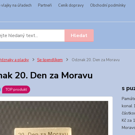
vlajky na úřadech
Partneři
Ceník dopravy
Obchodní podmínky
Hledat
dznaky a placky
Se špendlíkem
Odznak 20. Den za Moravu
ak 20. Den za Moravu
s pu
TOP produkt
Památe
konal 
částko
Kč za 
Moravs