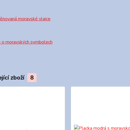
věnovaná moravské vlajce
e o moravských symbolech
jící zboží
8