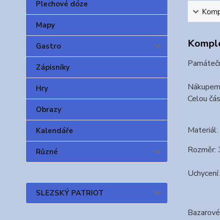
Plechové dóze
Kompl
Mapy
Komple
Gastro
Památeční
Zápisníky
Nákupem 
Hry
Celou čá
Obrazy
Materiál
Kalendáře
Rozměr: 
Různé
Uchycení
SLEZSKÝ PATRIOT
Bazarové