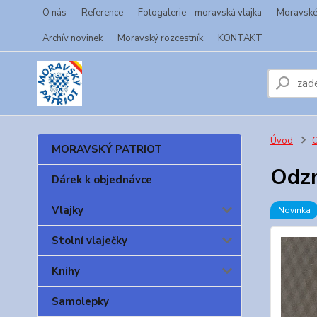
O nás
Reference
Fotogalerie - moravská vlajka
Moravské 
Archív novinek
Moravský rozcestník
KONTAKT
Úvod
O
MORAVSKÝ PATRIOT
Odzn
Dárek k objednávce
Vlajky
Novinka
Stolní vlaječky
Knihy
Samolepky