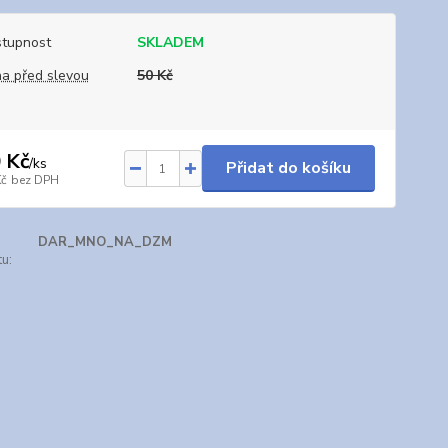
tupnost
SKLADEM
a před slevou
50 Kč
 Kč
/
ks
Přidat do košíku
Kč
bez DPH
DAR_MNO_NA_DZM
u: