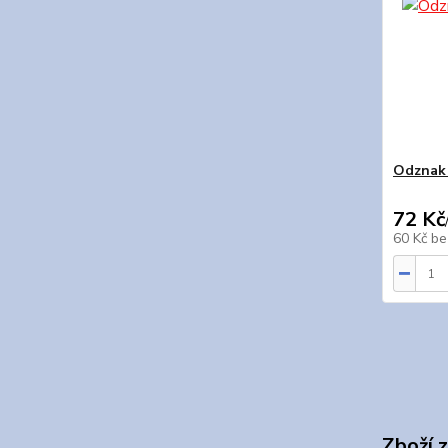
Odznak 
72 Kč
60 Kč
be
Zboží 