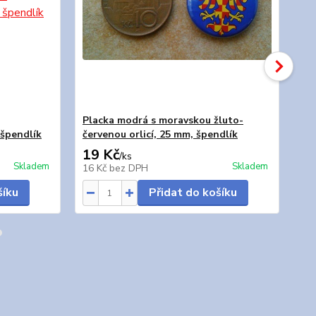
Placka modrá s moravskou žluto-
Úp
 špendlík
červenou orlicí, 25 mm, špendlík
19 Kč
43
/
ks
Skladem
Skladem
16 Kč
bez DPH
36
šíku
Přidat do košíku