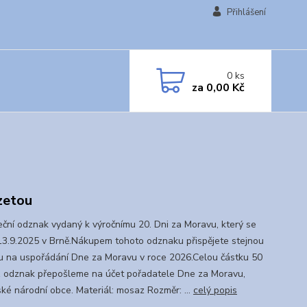
Přihlášení
0
ks
za
0,00 Kč
zetou
ční odznak vydaný k výročnímu 20. Dni za Moravu, který se
13.9.2025 v Brně.Nákupem tohoto odznaku přispějete stejnou
u na uspořádání Dne za Moravu v roce 2026.Celou částku 50
1 odznak přepošleme na účet pořadatele Dne za Moravu,
ké národní obce. Materiál: mosaz Rozměr: ...
celý popis