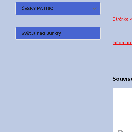
ČESKÝ PATRIOT
Stránka 
Světla nad Bunkry
Informac
Souvise