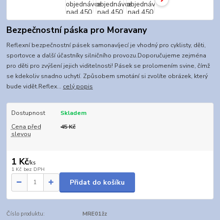
Bezpečnostní páska pro Moravany
Reflexní bezpečnostní pásek samonavíjecí je vhodný pro cyklisty, děti,
sportovce a další účastníky silničního provozu.Doporučujeme zejména
pro děti pro zvýšení jejich viditelnosti! Pásek se prolomením svine, čímž
se kdekoliv snadno uchytí. Způsobem smotání si zvolíte obrázek, který
bude vidět.Reflex...
celý popis
Dostupnost
Skladem
Cena před
45 Kč
slevou
1 Kč
/
ks
1 Kč
bez DPH
Přidat do košíku
Číslo produktu:
MRE01žz