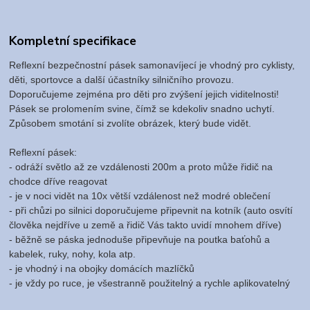
Kompletní specifikace
Reflexní bezpečnostní pásek samonavíjecí je vhodný pro cyklisty,
děti, sportovce a další účastníky silničního provozu.
Doporučujeme zejména pro děti pro zvýšení jejich viditelnosti!
Pásek se prolomením svine, čímž se kdekoliv snadno uchytí.
Způsobem smotání si zvolíte obrázek, který bude vidět.
Reflexní pásek:
- odráží světlo až ze vzdálenosti 200m a proto může řidič na
chodce dříve reagovat
- je v noci vidět na 10x větší vzdálenost než modré oblečení
- při chůzi po silnici doporučujeme připevnit na kotník (auto osvítí
člověka nejdříve u země a řidič Vás takto uvidí mnohem dříve)
- běžně se páska jednoduše připevňuje na poutka baťohů a
kabelek, ruky, nohy, kola atp.
-
je vhodný i na obojky domácích mazlíčků
- je vždy po ruce, je všestranně použitelný a rychle aplikovatelný