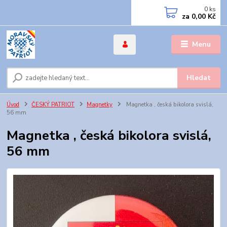
0
ks
za
0,00 Kč
Menu
Hledat
Úvod
ČESKÝ PATRIOT
Magnetky
Magnetka , česká bikolora svislá,
56 mm
Magnetka , česká bikolora svislá,
56 mm