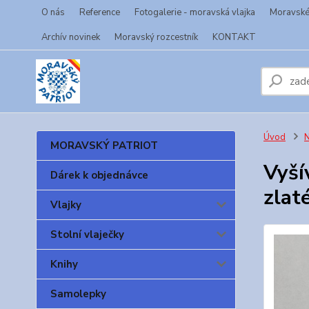
O nás
Reference
Fotogalerie - moravská vlajka
Moravské 
Archív novinek
Moravský rozcestník
KONTAKT
Úvod
N
MORAVSKÝ PATRIOT
Vyší
Dárek k objednávce
zlat
Vlajky
Stolní vlaječky
Knihy
Samolepky