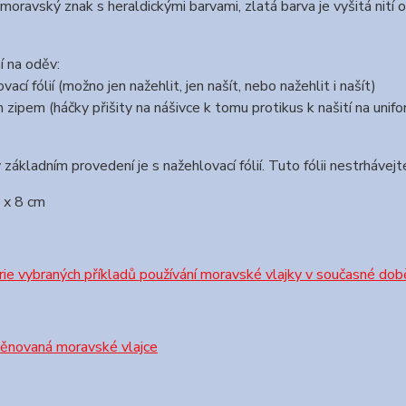
moravský znak s heraldickými barvami, zlatá barva je vyšitá nití ob
í na oděv:
vací fólií (možno jen nažehlit, jen našít, nebo nažehlit i našít)
 zipem (háčky přišity na nášivce k tomu protikus k našití na unif
 základním provedení je s nažehlovací fólií. Tuto fólii nestrhávejt
 x 8 cm
ie vybraných příkladů používání moravské vlajky v současné dob
věnovaná moravské vlajce