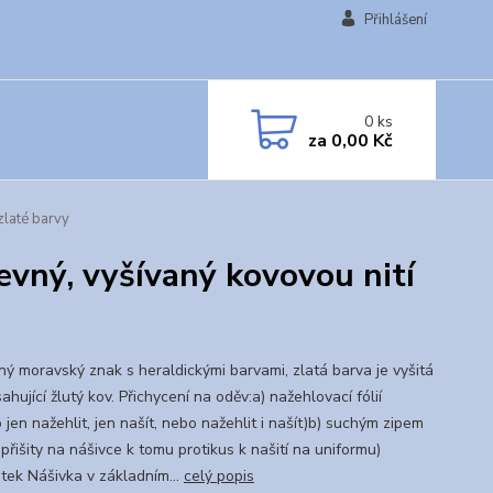
Přihlášení
0
ks
za
0,00 Kč
zlaté barvy
vný, vyšívaný kovovou nití
ný moravský znak s heraldickými barvami, zlatá barva je vyšitá
sahující žlutý kov. Přichycení na oděv:a) nažehlovací fólií
jen nažehlit, jen našít, nebo nažehlit i našít)b) suchým zipem
přišity na nášivce k tomu protikus k našití na uniformu)
atek Nášivka v základním...
celý popis