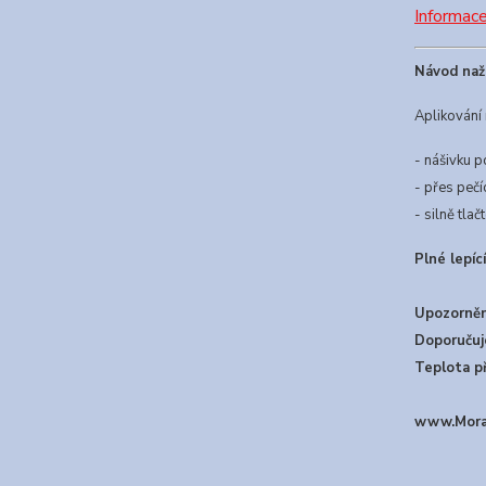
Informac
Návod naže
Aplikování
- nášivku 
- přes pečíc
- silně tla
Plné lepíc
Upozornění
Doporučuje
Teplota př
www.Morav