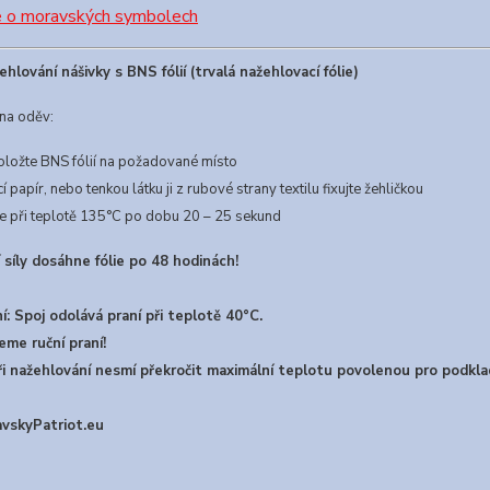
e o moravských symbolech
hlování nášivky s BNS fólií (trvalá nažehlovací fólie)
 na oděv:
položte BNS fólií na požadované místo
í papír, nebo tenkou látku ji z rubové strany textilu fixujte žehličkou
čte při teplotě 135°C po dobu 20 – 25 sekund
í síly dosáhne fólie po 48 hodinách!
: Spoj odolává praní při teplotě 40°C.
me ruční praní!
i nažehlování nesmí překročit maximální teplotu povolenou pro podklad
skyPatriot.eu