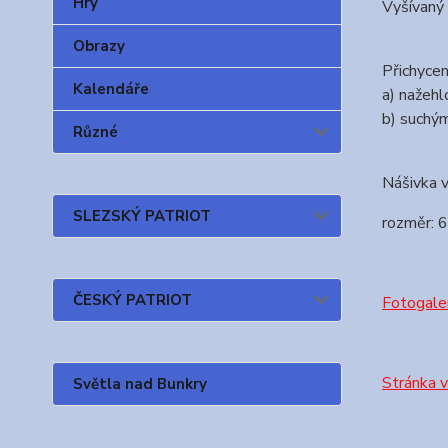
Hry
Vyšívaný 
Obrazy
Přichycen
Kalendáře
a) nažehlo
b) suchým
Různé
Nášivka v
SLEZSKÝ PATRIOT
rozměr: 6
ČESKÝ PATRIOT
Fotogaler
Stránka 
Světla nad Bunkry