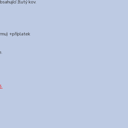
sahující žlutý kov.
ormu) +příplatek
e.
ě.