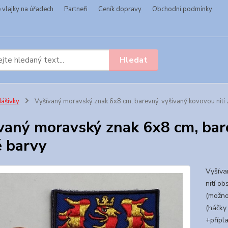
vlajky na úřadech
Partneři
Ceník dopravy
Obchodní podmínky
Hledat
ášivky
Vyšívaný moravský znak 6x8 cm, barevný, vyšívaný kovovou nití 
vaný moravský znak 6x8 cm, bare
é barvy
Vyšíva
nití ob
(možno 
(háčky 
+přípl