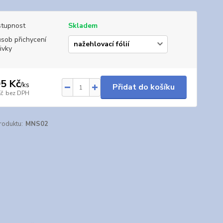
tupnost
Skladem
sob přichycení
ivky
5 Kč
/
ks
Přidat do košíku
Kč
bez DPH
roduktu:
MNS02