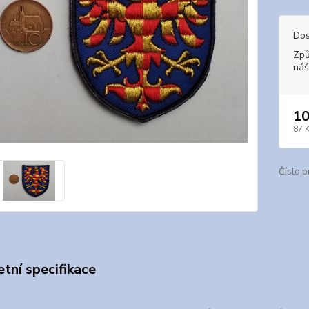
Dos
Způ
náš
10
87 
Číslo p
tní specifikace