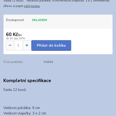
Sada 12 kusů. Velikost párátka: 9 cmVelikost vlaječky: 3 x 2 cmMateriál:
dřevo a papír
celý popis
Dostupnost
SKLADEM
60 Kč
/
ks
50 Kč
bez DPH
Přidat do košíku
Číslo produktu:
VG001
Kompletní specifikace
Sada 12 kusů.
Velikost párátka: 9 cm
Velikost vlaječky: 3 x 2 cm