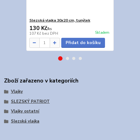
Slezská vlajka 30x20 cm, tunýlek
Slezská vlaj
130 Kč
369 Kč
/
ks
/
ks
Skladem
107 Kč
bez DPH
305 Kč
bez 
Přidat do košíku
Zboží zařazeno v kategoriích
Vlajky
SLEZSKÝ PATRIOT
Vlajky ostatní
Slezská vlajka