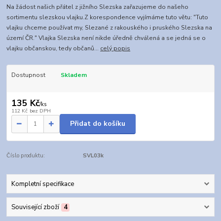
Na žádost našich přátel z jižního Slezska zařazujeme do našeho
sortimentu slezskou vlajku.Z korespondence vyjímáme tuto větu: "Tuto
vlajku chceme používat my, Slezané z rakouského i pruského Slezska na
území ČR." Vlajka Slezska není nikde úředně chválená a se jedná se o
vlajku občanskou, tedy občanů...
celý popis
Dostupnost
Skladem
135 Kč
/
ks
112 Kč
bez DPH
Přidat do košíku
Číslo produktu:
SVL03k
Kompletní specifikace
Související zboží
4