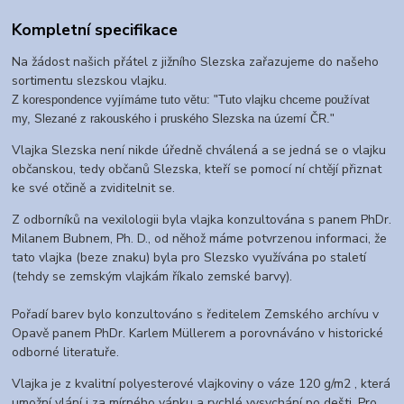
Kompletní specifikace
Na žádost našich přátel z jižního Slezska zařazujeme do našeho
sortimentu slezskou vlajku.
Z korespondence vyjímáme tuto větu: "Tuto vlajku chceme používat
my, Slezané z rakouského i pruského Slezska na území ČR."
Vlajka Slezska není nikde úředně chválená a se jedná se o vlajku
občanskou, tedy občanů Slezska, kteří se pomocí ní chtějí přiznat
ke své otčině a zviditelnit se.
Z odborníků na vexilologii byla vlajka konzultována s panem PhDr.
Milanem Bubnem, Ph. D., od něhož máme potvrzenou informaci, že
tato vlajka (beze znaku) byla pro Slezsko využívána po staletí
(tehdy se zemským vlajkám říkalo zemské barvy).
Pořadí barev bylo konzultováno s ředitelem Zemského archívu v
Opavě panem PhDr. Karlem Müllerem a porovnáváno v historické
odborné literatuře.
Vlajka je z kvalitní polyesterové vlajkoviny o váze 120 g/m2 , která
umožní vlání i za mírného vánku a rychlé vysychání po dešti. Pro