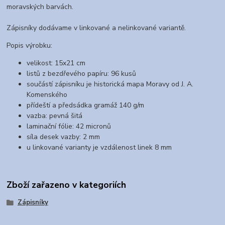
moravských barvách.
Zápisníky dodávame v linkované a nelinkované variantě.
Popis výrobku:
velikost: 15x21 cm
listů z bezdřevého papíru: 96 kusů
součástí zápisníku je historická mapa Moravy od J. A.
Komenského
přídeští a předsádka gramáž 140 g/m
vazba: pevná šitá
laminační fólie: 42 micronů
síla desek vazby: 2 mm
u linkované varianty je vzdálenost linek 8 mm
Zboží zařazeno v kategoriích
Zápisníky