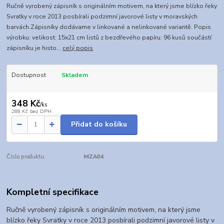
Ručně vyrobený zápisník s originálním motivem, na který jsme blízko řeky
Svratky v roce 2013 posbírali podzimní javorové listy v moravských
barvách.Zápisníky dodávame v linkované a nelinkované variantě. Popis
výrobku: velikost: 15x21 cm listů z bezdřevého papíru: 96 kusů součástí
zápisníku je histo...
celý popis
Dostupnost
Skladem
348 Kč
/
ks
288 Kč
bez DPH
Přidat do košíku
Číslo produktu:
MZA04
Kompletní specifikace
Ručně vyrobený zápisník s originálním motivem, na který jsme
blízko řeky Svratky v roce 2013 posbírali podzimní javorové listy v