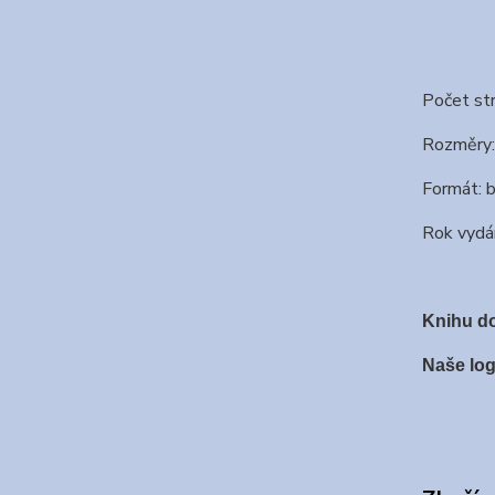
Počet st
Rozměry:
Formát: 
Rok vydá
Knihu do
Naše log