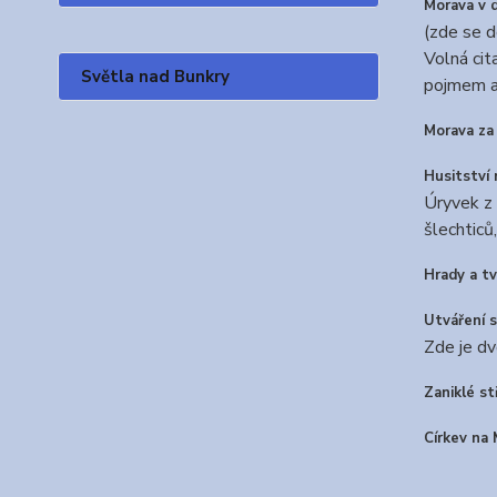
Morava v d
(zde se d
Volná cit
Světla nad Bunkry
pojmem a 
Morava za 
Husitství
Úryvek z 
šlechticů
Hrady a tv
Utváření 
Zde je dv
Zaniklé s
Církev na 