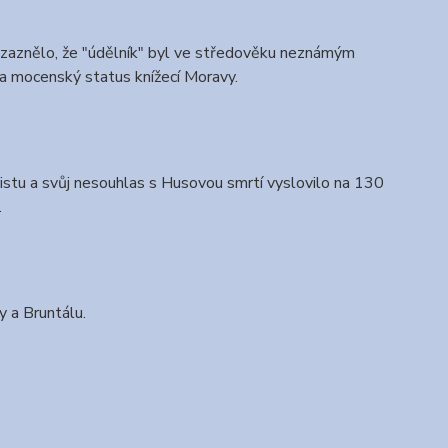
y zaznělo, že "údělník" byl ve středověku neznámým
a mocenský status knížecí Moravy.
istu a svůj nesouhlas s Husovou smrtí vyslovilo na 130
.
y a Bruntálu.