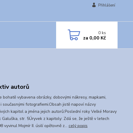
Přihlášení
0
ks
za
0,00 Kč
ktiv autorů
je bohatě vybavena obrázky, dobovými nákresy, mapkami,
 i současnými fotografiemi.Obsah jistě napoví názvy
livých kapitol a jména jejich autorů:Poslední roky Velké Moravy
 Galuška, str. 5Úryvek z kapitoly: Zdá se, že ještě v letech
 vyvinul Mojmír II. úsilí opětovně z...
celý popis