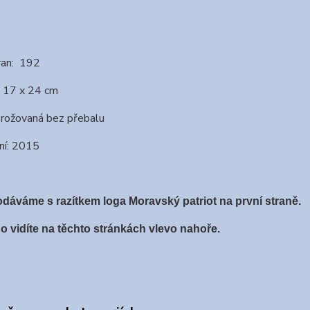
ran: 192
 17 x 24 cm
brožovaná bez přebalu
ní: 2015
dáváme s razítkem loga Moravský patriot na první straně.
o vidíte na těchto stránkách vlevo nahoře.