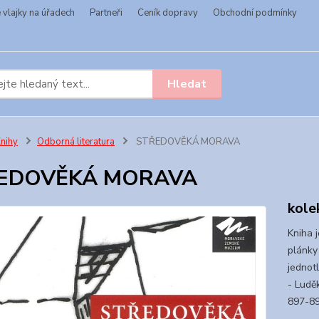
vlajky na úřadech
Partneři
Ceník dopravy
Obchodní podmínky
Hledat
nihy
Odborná literatura
STŘEDOVĚKÁ MORAVA
EDOVĚKÁ MORAVA
kole
Kniha 
plánky
jednot
- Luděk
897-898