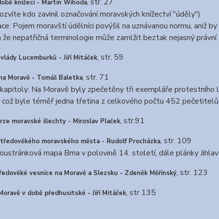
, str. 27
obě knížecí - Martin Wihoda
ozvíte kdo zavinil označování moravských knížectví "úděly")
ace: Pojem moravští údělníci povýšil na uznávanou normu, aniž b
že nepatřičná terminologie může zamlžit beztak nejasný právní 
, str. 59
vlády Lucemburků - Jiří Mitáček
, str. 71
 na Moravě - Tomáš Baletka
kapitoly: Na Moravě byly zpečetěny tři exempláře protestního l
, což byle téměř jedna třetina z celkového počtu 452 pečetitelů
, str.91
rze moravské šlechty - Miroslav Plaček
, str. 109
středověkého moravského města - Rudolf Procházka
oustránková mapa Brna v polovině 14. století, dále plánky Jihlav
, str. 123
tředověké vesnice na Moravě a Slezsku - Zdeněk Měřínský
, str 135
Moravě v době předhusitské - Jiří Mitáček