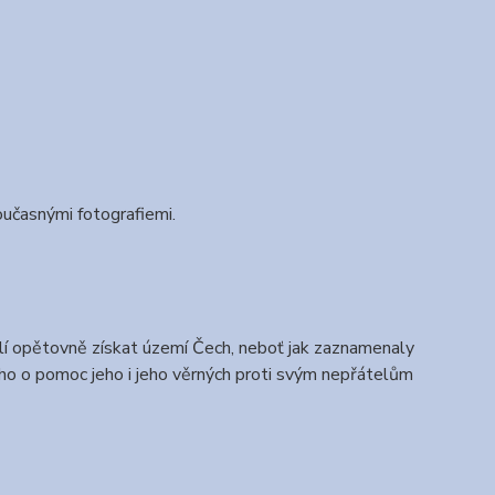
oučasnými fotografiemi.
silí opětovně získat území Čech, neboť jak zaznamenaly
i ho o pomoc jeho i jeho věrných proti svým nepřátelům