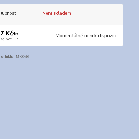
tupnost
Není skladem
7 Kč
/
ks
Momentálně není k dispozici
 Kč
bez DPH
roduktu:
MK046