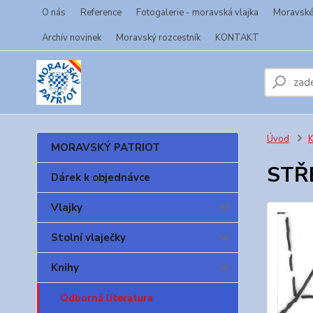
O nás
Reference
Fotogalerie - moravská vlajka
Moravské 
Archív novinek
Moravský rozcestník
KONTAKT
Úvod
K
MORAVSKÝ PATRIOT
STŘ
Dárek k objednávce
Vlajky
Stolní vlaječky
Knihy
Odborná literatura