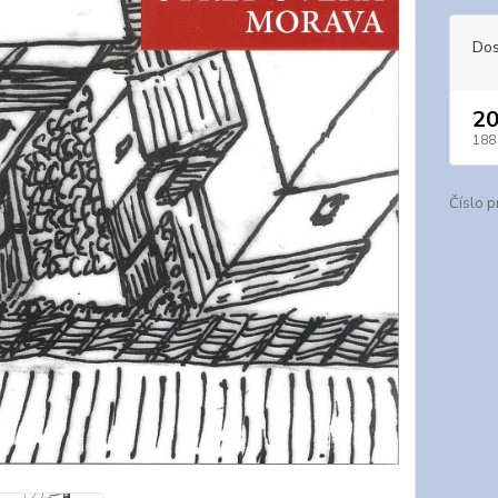
Dos
20
188
Číslo p