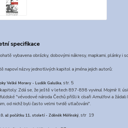
tní specifikace
bohatě vybavena obrázky, dobovými nákresy, mapkami, plánky i s
tě napoví názvy jednotlivých kapitol a jména jejich autorů:
, str. 5
roky Velké Moravy - Luděk Galuška
kapitoly: Zdá se, že ještě v letech 897-898 vyvinul Mojmír II. ú
fuldské "vévodové národa Čechů přišli k císaři Arnulfovi a žádal
, od nichž byli často velmi tvrdě utlačováni".
, str 19
0. až počátku 11. století - Zděněk Měřínský