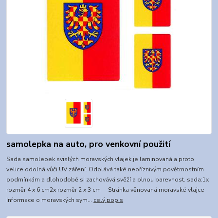
samolepka na auto, pro venkovní použití
Sada samolepek svislých moravských vlajek je laminovaná a proto
velice odolná vůči UV záření. Odolává také nepříznivým povětrnostním
podmínkám a dlohodobě si zachovává svěží a plnou barevnost. sada:1x
rozměr 4 x 6 cm2x rozměr 2 x 3 cm Stránka věnovaná moravské vlajce
Informace o moravských sym...
celý popis