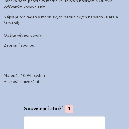
Pánská šesti panelová modrá kšiltovka s nápisem MORAVA
vyšívaným kovovou nití.
Nápis je proveden v moravských heraldických barvách (zlatá a
červená).
Obšité větrací otvory.
Zapínaní sponou.
Materiál: 100% bavlna
Velikost: univezální
Související zboží
1