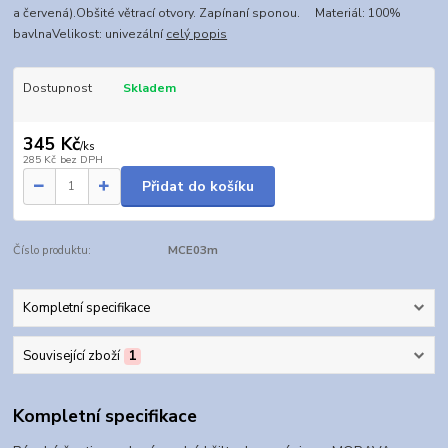
a červená).Obšité větrací otvory. Zapínaní sponou. Materiál: 100%
bavlnaVelikost: univezální
celý popis
Dostupnost
Skladem
345 Kč
/
ks
285 Kč
bez DPH
Přidat do košíku
Číslo produktu:
MCE03m
Kompletní specifikace
Související zboží
1
Kompletní specifikace