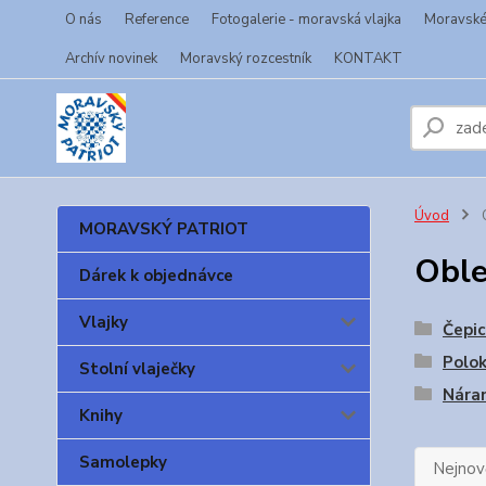
O nás
Reference
Fotogalerie - moravská vlajka
Moravské 
Archív novinek
Moravský rozcestník
KONTAKT
Úvod
O
MORAVSKÝ PATRIOT
Oble
Dárek k objednávce
Vlajky
Čepic
Polok
Stolní vlaječky
Nára
Knihy
Samolepky
Nejnově