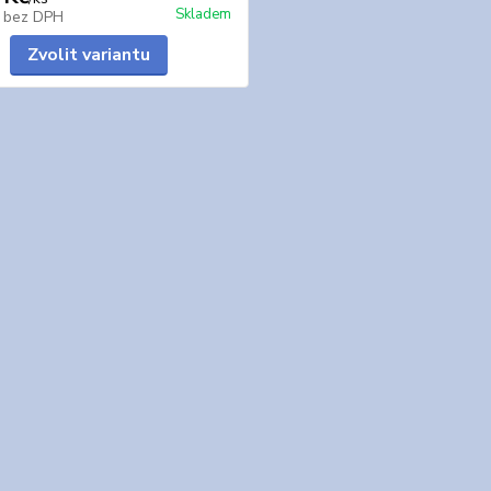
Skladem
č
bez DPH
Zvolit variantu