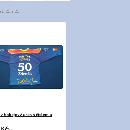
21-21 z 21
ý hokejový dres s číslem a
 Kč
/
ks