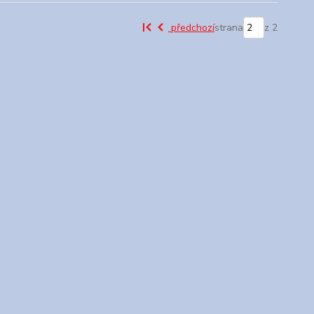
předchozí
strana
z 2