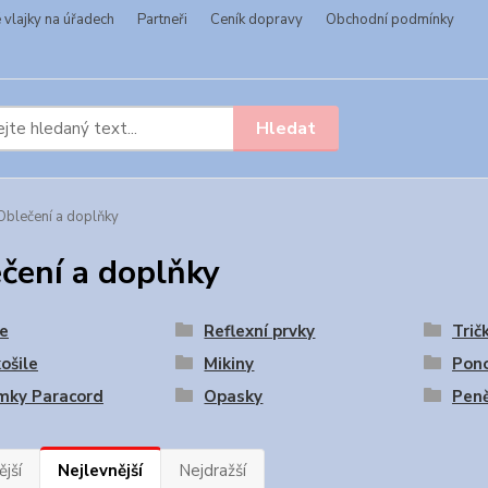
vlajky na úřadech
Partneři
Ceník dopravy
Obchodní podmínky
Hledat
blečení a doplňky
čení a doplňky
e
Reflexní prvky
Trič
ošile
Mikiny
Pon
mky Paracord
Opasky
Pen
jší
Nejlevnější
Nejdražší