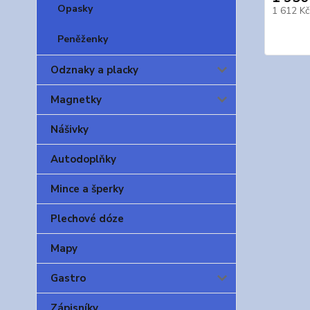
Opasky
1 612 K
Peněženky
Odznaky a placky
Magnetky
Nášivky
Autodoplňky
Mince a šperky
Plechové dóze
Mapy
Gastro
Zápisníky