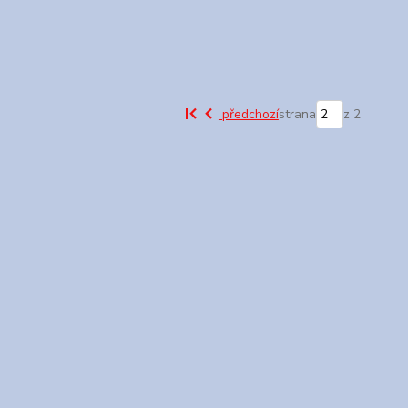
předchozí
strana
z 2