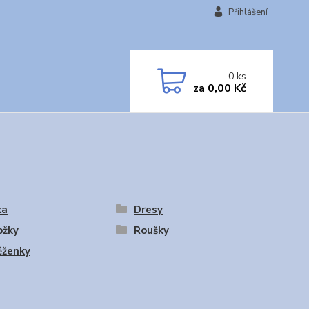
Přihlášení
0
ks
za
0,00 Kč
ka
Dresy
ožky
Roušky
ěženky