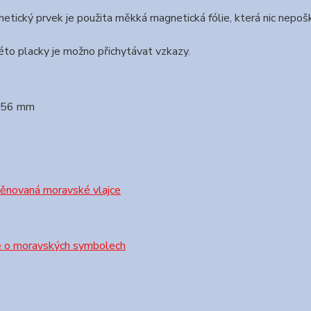
etický prvek je použita měkká magnetická fólie, která nic nepoš
to placky je možno přichytávat vzkazy.
: 56 mm
věnovaná moravské vlajce
e o moravských symbolech