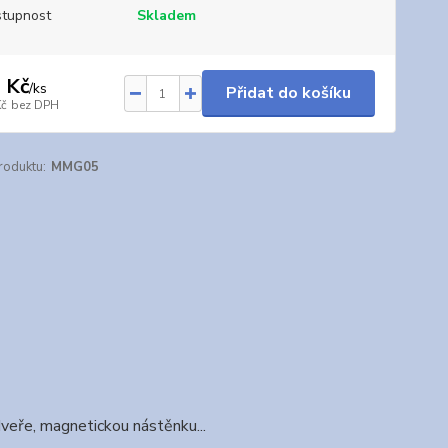
tupnost
Skladem
 Kč
/
ks
Přidat do košíku
Kč
bez DPH
roduktu:
MMG05
 dveře, magnetickou nástěnku...