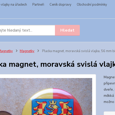
vlajky na úřadech
Partneři
Ceník dopravy
Obchodní podmínky
Hledat
Magnetky
Magnetky
Placka magnet, moravská svislá vlajka, 56 mm b
ka magnet, moravská svislá vlaj
Magnet
připevn
dveře,
měkká 
možno 