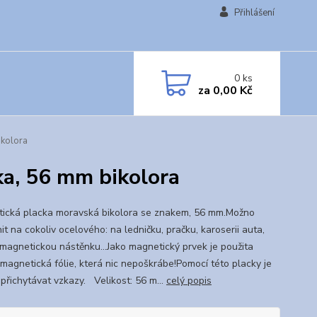
Přihlášení
0
ks
za
0,00 Kč
ikolora
ka, 56 mm bikolora
ická placka moravská bikolora se znakem, 56 mm.Možno
it na cokoliv ocelového: na ledničku, pračku, karoserii auta,
 magnetickou nástěnku...Jako magnetický prvek je použita
magnetická fólie, která nic nepoškrábe!Pomocí této placky je
přichytávat vzkazy. Velikost: 56 m...
celý popis