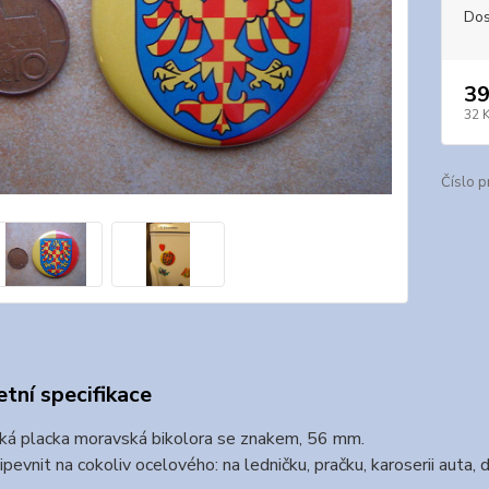
Dos
39
32 
Číslo p
tní specifikace
ká placka moravská bikolora se znakem, 56 mm.
pevnit na cokoliv ocelového: na ledničku, pračku, karoserii auta,