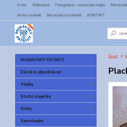
O nás
Reference
Fotogalerie - moravská vlajka
Moravské 
Archív novinek
Moravský rozcestník
KONTAKT
Úvod
MORAVSKÝ PATRIOT
Plac
Dárek k objednávce
Vlajky
Stolní vlaječky
Knihy
Samolepky