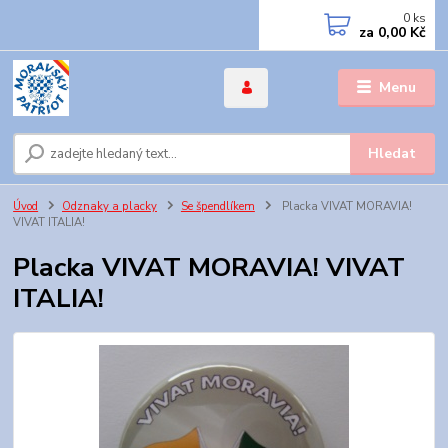
0
ks
za
0,00 Kč
Menu
Hledat
Úvod
Odznaky a placky
Se špendlíkem
Placka VIVAT MORAVIA!
VIVAT ITALIA!
Placka VIVAT MORAVIA! VIVAT
ITALIA!