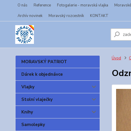
O nás
Reference
Fotogalerie - moravská vlajka
Moravské 
Archív novinek
Moravský rozcestník
KONTAKT
Úvod
O
MORAVSKÝ PATRIOT
Odzn
Dárek k objednávce
Vlajky
Stolní vlaječky
Knihy
Samolepky