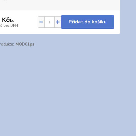
 Kč
/
ks
Přidat do košíku
Kč
bez DPH
roduktu:
MOD01ps