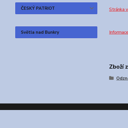
ČESKÝ PATRIOT
Stránka 
Informac
Světla nad Bunkry
Zboží 
Odzna