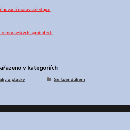
věnovaná moravské vlajce
e o moravských symbolech
zařazeno v kategoriích
ky a placky
Se špendlíkem