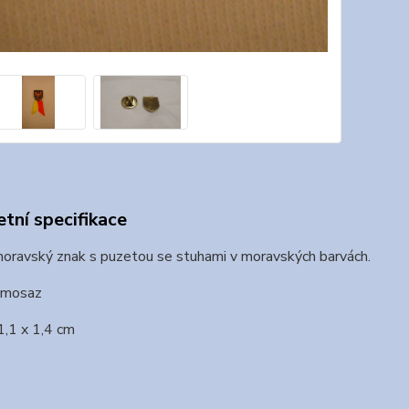
tní specifikace
oravský znak s puzetou se stuhami v moravských barvách.
: mosaz
1,1 x 1,4 cm