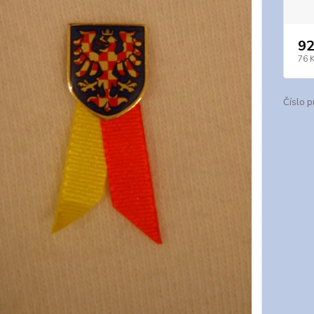
92
76 
Číslo p