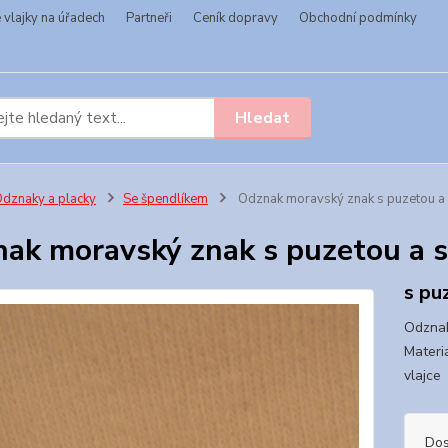
vlajky na úřadech
Partneři
Ceník dopravy
Obchodní podmínky
Hledat
dznaky a placky
Se špendlíkem
Odznak moravský znak s puzetou a
ak moravský znak s puzetou a 
s pu
Odznak
Materi
vlajce
Dos