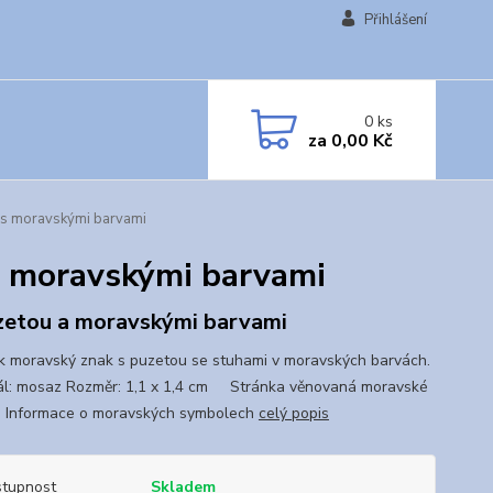
Přihlášení
0
ks
za
0,00 Kč
 s moravskými barvami
s moravskými barvami
zetou a moravskými barvami
 moravský znak s puzetou se stuhami v moravských barvách.
ál: mosaz Rozměr: 1,1 x 1,4 cm Stránka věnovaná moravské
 Informace o moravských symbolech
celý popis
tupnost
Skladem