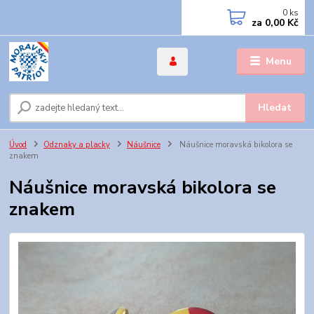
0
ks
za
0,00 Kč
Menu
Hledat
Úvod
Odznaky a placky
Náušnice
Náušnice moravská bikolora se
znakem
Náušnice moravská bikolora se
znakem