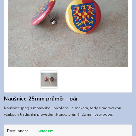
Naušnice 25mm průměr - pár
Náušnice (pár) s moravskou bikolorou a znakem, tedy s moravskou
vlajkou v tradičním provedení.Placky průměr 25 mm
celý popis
Dostupnost
Skladem