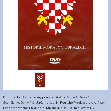
Dokumentárně spracovaný poutavý příběh o Moravě. Délka 108 min.
Scénář: Ing. Dymo PiškulaKamera, střih: Petr UherProdukce, zvuk: Viktor
LenderKomentář: PhDr. Karel KřivánekDélka: 108 minFormát DVD