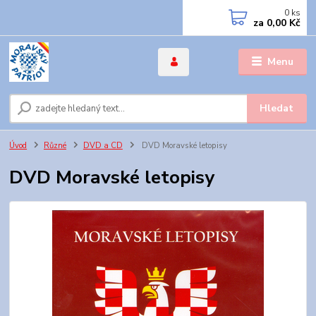
0
ks
za
0,00 Kč
Menu
Hledat
Úvod
Různé
DVD a CD
DVD Moravské letopisy
DVD Moravské letopisy