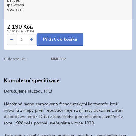
balíček
(paletová
doprava)
2 190 Kč
/
ks
2 190 Kč
bez DPH
Přidat do košíku
Číslo produktu:
MMP33v
Kompletní specifikace
Doručujeme službou PPL!
Nástěnná mapa zpracovaná francouzskými kartografy, kteří
vytvořili z mapy první republiky nejen zajímavý dokument, ale i
dekorativní obraz. Data z klasického geodetického zaměření v
roce 1928 byla poprvé uveřejněna v roce 1933.
Tato mapa vyniká vysokou grafickou kvalitou a svojí historickou