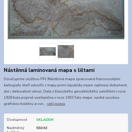
Nástěnná laminovaná mapa s lištami
Doručujeme službou PPL!Nástěnná mapa zpracovaná francouzskými
kartografy, kteří vytvořili z mapy první republiky nejen zajímavý dokument,
ale i dekorativní obraz. Data z klasického geodetického zaměření v roce
1928 byla poprvé uveřejněna v roce 1933.Tato mapa vyniká vysokou
grafickou kvalitou a svo...
celý popis
Dostupnost
SKLADEM
Nadměrný
550 Kč