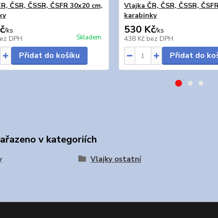
ČR, ČSR, ČSSR, ČSFR 30x20 cm,
Vlajka ČR, ČSR, ČSSR, ČSFR
ky
karabinky
č
530 Kč
/
ks
/
ks
Skladem
ez DPH
438 Kč
bez DPH
Přidat do košíku
Přidat do ko
zařazeno v kategoriích
y
Vlajky ostatní