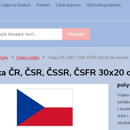
vlajky na úřadech
Partneři
Ceník dopravy
Obchodní podmínky
Hledat
lajky
Vlajky ostatní
Vlajka ČR, ČSR, ČSSR, ČSFR 30x20 cm, tunýlek
ka ČR, ČSR, ČSSR, ČSFR 30x20 c
poly
Vlajka
tunýlk
z kvali
vlání i
sítoti