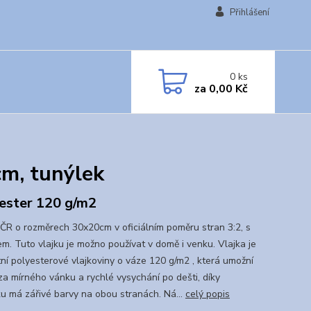
Přihlášení
0
ks
za
0,00 Kč
m, tunýlek
ester 120 g/m2
 ČR o rozměrech 30x20cm v oficiálním poměru stran 3:2, s
em. Tuto vlajku je možno používat v domě i venku. Vlajka je
tní polyesterové vlajkoviny o váze 120 g/m2 , která umožní
 za mírného vánku a rychlé vysychání po dešti, díky
sku má zářivé barvy na obou stranách. Ná...
celý popis