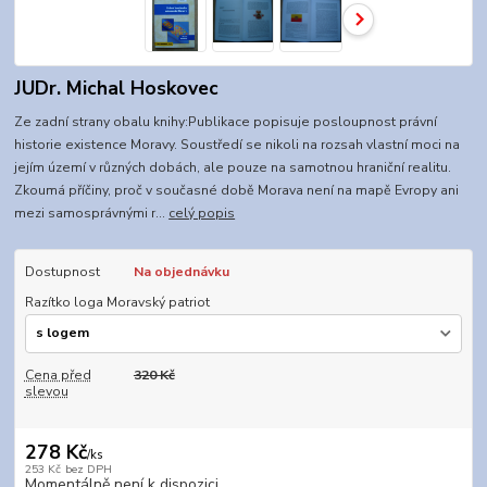
JUDr. Michal Hoskovec
Ze zadní strany obalu knihy:Publikace popisuje posloupnost právní
historie existence Moravy. Soustředí se nikoli na rozsah vlastní moci na
jejím území v různých dobách, ale pouze na samotnou hraniční realitu.
Zkoumá příčiny, proč v současné době Morava není na mapě Evropy ani
mezi samosprávnými r...
celý popis
Dostupnost
Na objednávku
Razítko loga Moravský patriot
Cena před
320 Kč
slevou
278 Kč
/
ks
253 Kč
bez DPH
Momentálně není k dispozici