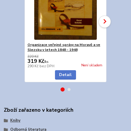
Organizace veřejné správy na Moravě a ve
Pod moravsko
Slezsku v letech 1848 - 1948
moravanství
320 Kč
319 Kč
346 Kč
/
ks
/
ks
Není skladem
290 Kč
bez DPH
315 Kč
bez 
Detail
Zboží zařazeno v kategoriích
Knihy
Odborná literatura