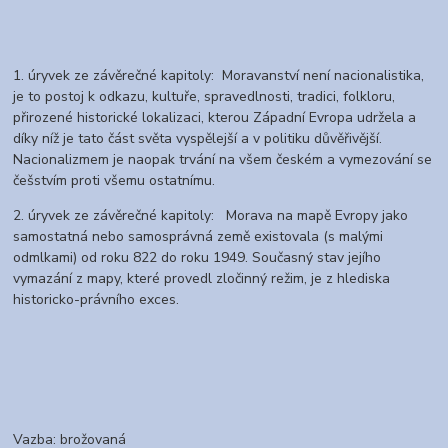
1. úryvek ze závěrečné kapitoly: Moravanství není nacionalistika,
je to postoj k odkazu, kultuře, spravedlnosti, tradici, folkloru,
přirozené historické lokalizaci, kterou Západní Evropa udržela a
díky níž je tato část světa vyspělejší a v politiku důvěřivější.
Nacionalizmem je naopak trvání na všem českém a vymezování se
češstvím proti všemu ostatnímu.
2. úryvek ze závěrečné kapitoly: Morava na mapě Evropy jako
samostatná nebo samosprávná země existovala (s malými
odmlkami) od roku 822 do roku 1949. Současný stav jejího
vymazání z mapy, které provedl zločinný režim, je z hlediska
historicko-právního exces.
Vazba: brožovaná