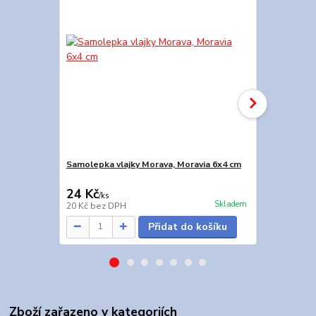
Samolepka vlajky Morava, Moravia 6x4 cm
Sada samole
(1ks 4x6 cm,
24 Kč
28 Kč
/
ks
/
ks
Skladem
20 Kč
bez DPH
23 Kč
bez D
Přidat do košíku
Zboží zařazeno v kategoriích